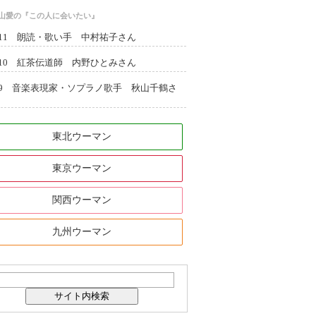
西山愛の『この人に会いたい』
l.11 朗読・歌い手 中村祐子さん
l.10 紅茶伝道師 内野ひとみさん
l.9 音楽表現家・ソプラノ歌手 秋山千鶴さ
東北ウーマン
東京ウーマン
関西ウーマン
九州ウーマン