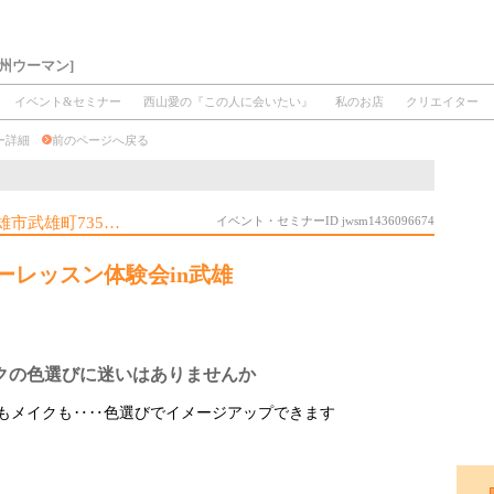
州ウーマン]
イベント&セミナー
西山愛の『この人に会いたい』
私のお店
クリエイター
ナー詳細
前のページへ戻る
雄市武雄町735…
イベント・セミナーID jwsm1436096674
ーレッスン体験会in武雄
クの色選びに迷いはありませんか
もメイクも‥‥色選びでイメージアップできます