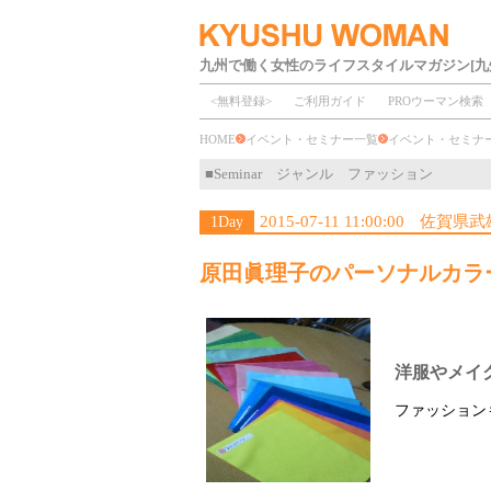
九州で働く女性のライフスタイルマガジン[九
<無料登録>
ご利用ガイド
PROウーマン検索
HOME
イベント・セミナー一覧
イベント・セミ
■Seminar ジャンル ファッション
2015-07-11 11:00:00
佐賀県武
1Day
原田眞理子のパーソナルカラ
洋服やメイ
ファッション