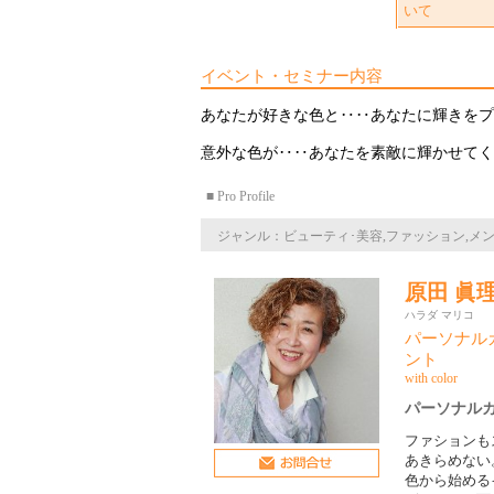
いて
イベント・セミナー内容
あなたが好きな色と‥‥あなたに輝きをプ
意外な色が‥‥あなたを素敵に輝かせてく
■ Pro Profile
ジャンル：ビューティ･美容,ファッション,メ
原田 眞
ハラダ マリコ
パーソナル
ント
with color
パーソナル
ファションも
あきらめない
色から始める