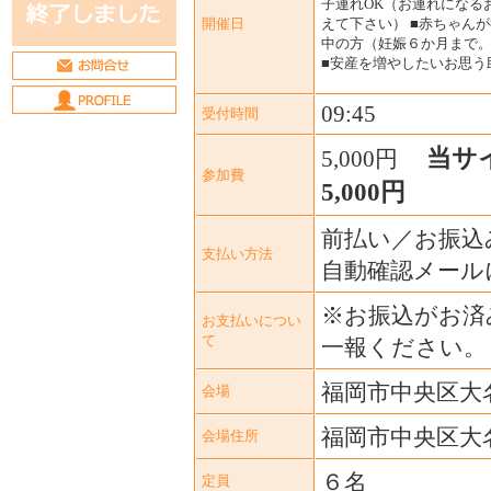
子連れOK（お連れになる
開催日
えて下さい） ■赤ちゃんが
中の方（妊娠６か月まで
■安産を増やしたいお思う
09:45
受付時間
当サ
5,000円
参加費
5,000円
前払い／お振込
支払い方法
自動確認メール
※お振込がお済
お支払いについ
て
一報ください。
福岡市中央区大
会場
福岡市中央区大
会場住所
６名
定員