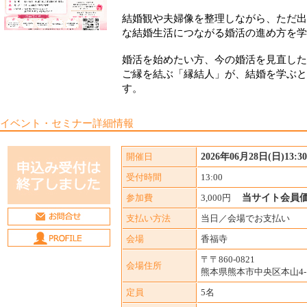
結婚観や夫婦像を整理しながら、ただ出
な結婚生活につながる婚活の進め方を学
婚活を始めたい方、今の婚活を見直した
ご縁を結ぶ「縁結人」が、結婚を学ぶと
す。
イベント・セミナー詳細情報
開催日
2026年06月28日(日)13:30-
受付時間
13:00
参加費
3,000円
当サイト会員価格
支払い方法
当日／会場でお支払い
会場
香福寺
〒〒860-0821
会場住所
熊本県熊本市中央区本山4-1
定員
5名