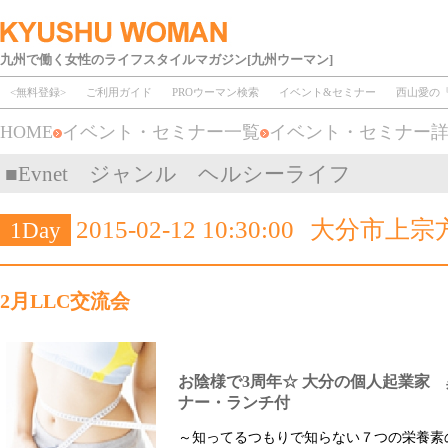
九州で働く女性のライフスタイルマガジン[九州ウーマン]
<無料登録>
ご利用ガイド
PROウーマン検索
イベント&セミナー
西山愛の
HOME
イベント・セミナー一覧
イベント・セミナー
■Evnet ジャンル ヘルシーライフ
2015-02-12 10:30:00
大分市上宗方
1Day
2月LLC交流会
お陰様で3周年☆ 大分の個人起業家
ナー・ランチ付
～知ってるつもりで知らない７つの栄養素