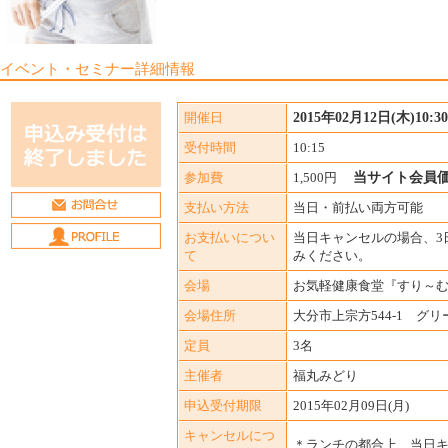
イベント・セミナー詳細情報
開催日
2015年02月12日(木)10:30-
受付時間
10:15
参加費
1,500円
当サイト会員価格
支払い方法
当日・前払い両方可能
お支払いについ
当日キャンセルの場合、3日
て
みください。
会場
お気軽健康食堂『すり～
会場住所
大分市上宗方544-1 グ
定員
3名
主催者
福丸みどり
申込受付期限
2015年02月09日(月)
キャンセルにつ
＊ランチの都合上、当日