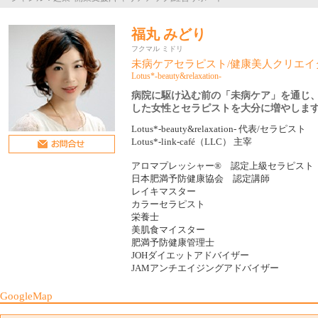
福丸 みどり
フクマル ミドリ
未病ケアセラピスト/健康美人クリエイ
Lotus*-beauty&relaxation-
病院に駆け込む前の「未病ケア」を通じ
した女性とセラピストを大分に増やしま
Lotus*-beauty&relaxation- 代表/セラピスト
Lotus*-link-café（LLC） 主宰
アロマプレッシャー® 認定上級セラピスト
日本肥満予防健康協会 認定講師
レイキマスター
カラーセラピスト
栄養士
美肌食マイスター
肥満予防健康管理士
JOHダイエットアドバイザー
JAMアンチエイジングアドバイザー
GoogleMap