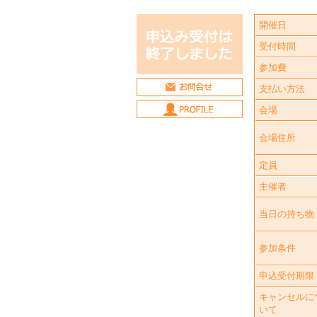
開催日
受付時間
参加費
支払い方法
会場
会場住所
定員
主催者
当日の持ち物
参加条件
申込受付期限
キャンセルに
いて