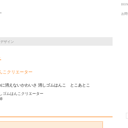
HO
。
お問
･デザイン
子
んこクリエーター
のに消えないかわいさ 消しゴムはんこ とこあとこ
定消しゴムはんこクリエーター
師