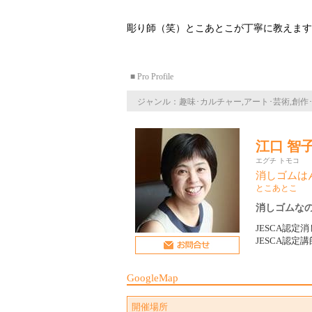
彫り師（笑）とこあとこが丁寧に教えます
■ Pro Profile
ジャンル：趣味･カルチャー,アート･芸術,創作
江口 智
エグチ トモコ
消しゴムは
とこあとこ
消しゴムな
JESCA認
JESCA認定講
GoogleMap
開催場所