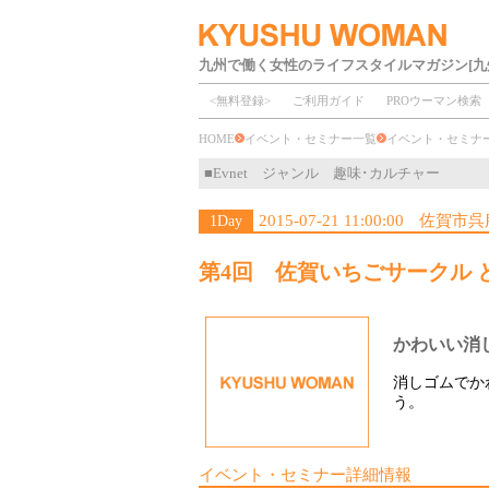
九州で働く女性のライフスタイルマガジン[九
<無料登録>
ご利用ガイド
PROウーマン検索
HOME
イベント・セミナー一覧
イベント・セミ
■Evnet ジャンル 趣味･カルチャー
2015-07-21 11:00:00
佐賀市呉
1Day
第4回 佐賀いちごサークル
かわいい消
消しゴムでか
う。
イベント・セミナー詳細情報