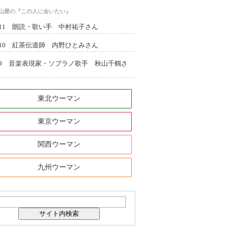
西山愛の『この人に会いたい』
l.11 朗読・歌い手 中村祐子さん
l.10 紅茶伝道師 内野ひとみさん
l.9 音楽表現家・ソプラノ歌手 秋山千鶴さ
東北ウーマン
東京ウーマン
関西ウーマン
九州ウーマン