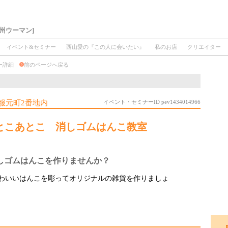
州ウーマン]
イベント&セミナー
西山愛の『この人に会いたい』
私のお店
クリエイター
ナー詳細
前のページへ戻る
服元町2番地内
イベント・セミナーID pev1434014966
 とこあとこ 消しゴムはんこ教室
しゴムはんこを作りませんか？
わいいはんこを彫ってオリジナルの雑貨を作りましょ