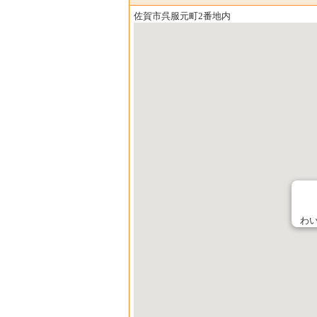
佐賀市呉服元町2番地内
わ