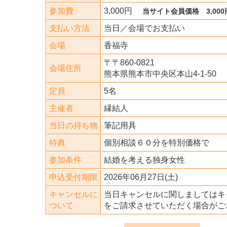
参加費
3,000円
当サイト会員価格 3,000
支払い方法
当日／会場でお支払い
会場
香福寺
〒〒860-0821
会場住所
熊本県熊本市中央区本山4-1-50
定員
5名
主催者
縁結人
当日の持ち物
筆記用具
特典
個別相談６０分を特別価格で
参加条件
結婚を考える独身女性
申込受付期限
2026年06月27日(土)
キャンセルに
当日キャンセルに関しましてはキ
ついて
をご請求させていただく場合がご