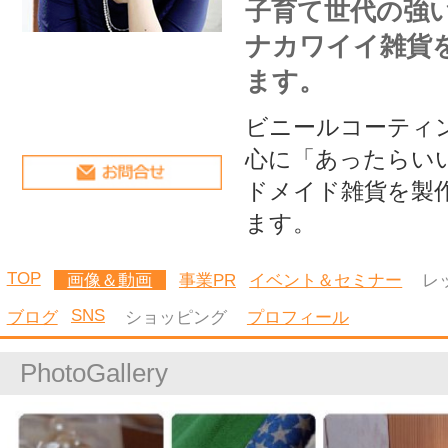
心に「あったらいいな」のハン
ドメイド雑貨を製作・販売して
ます。
TOP
画像＆動画
事業PR
イベント＆セミナー
レッスン
コラム
SNS
ブログ
ショッピング
プロフィール
PhotoGallery