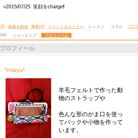
2015/07/25
笑顔をcharge❗
OP
画像＆動画
事業PR
イベント＆セミナー
レッスン
コラム
ブロ
SNS
ショッピング
プロフィール
プロフィール
*miayu*
羊毛フェルトで作った動
物のストラップや
色んな形のがま口を使っ
てバックや小物を作って
います。