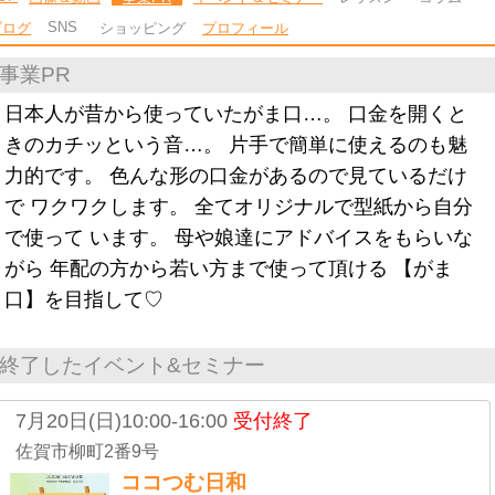
SNS
ブログ
ショッピング
プロフィール
事業PR
日本人が昔から使っていたがま口…。 口金を開くと
きのカチッという音…。 片手で簡単に使えるのも魅
力的です。 色んな形の口金があるので見ているだけ
で ワクワクします。 全てオリジナルで型紙から自分
で使って います。 母や娘達にアドバイスをもらいな
がら 年配の方から若い方まで使って頂ける 【がま
口】を目指して♡
終了したイベント&セミナー
7月20日(日)10:00-16:00
受付終了
佐賀市柳町2番9号
ココつむ日和