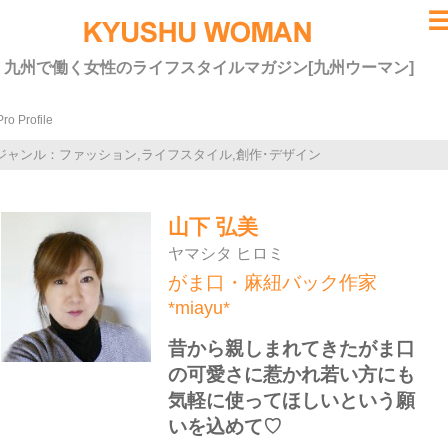
九州で働く女性のライフスタイルマガジン[九州ウーマン]
Pro Profile
ジャンル：ファッション,ライフスタイル,創作･デザイン
山下 弘美
ヤマシタ ヒロミ
がま口・麻紐バック作家
*miayu*
昔から親しまれてきたがま口
の可愛さに惹かれ若い方にも
気軽に使ってほしいという願
いを込めて♡