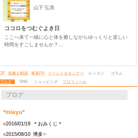
山下 弘美
ココロをつむぐよき日
ここへ来て一緒に心と体を癒しながらゆっくりと楽しい
時間をすごしませんか？…
OP
画像＆動画
事業PR
イベント＆セミナー
レッスン
コラム
SNS
ブログ
ショッピング
プロフィール
ブログ
*miayu*
2016/01/19
＊おみくじ＊
2015/08/10
博多✨