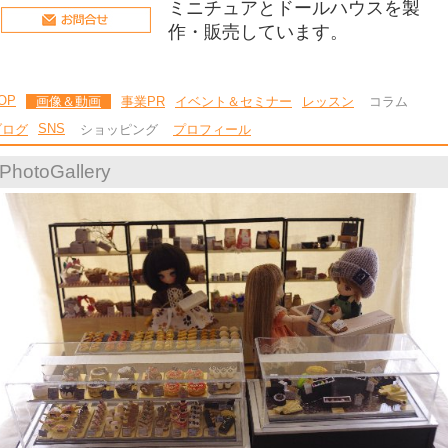
ミニチュアとドールハウスを製
作・販売しています。
OP
画像＆動画
事業PR
イベント＆セミナー
レッスン
コラム
SNS
ブログ
ショッピング
プロフィール
PhotoGallery