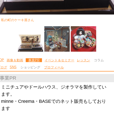
私の町のケーキ屋さん
OP
画像＆動画
事業PR
イベント＆セミナー
レッスン
コラム
SNS
ブログ
ショッピング
プロフィール
事業PR
ミニチュアやドールハウス、ジオラマを製作してい
ます。
minne・Creema・BASEでのネット販売もしており
ます