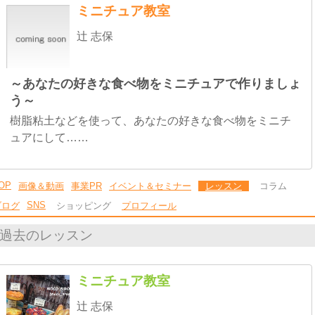
ミニチュア教室
辻 志保
～あなたの好きな食べ物をミニチュアで作りましょ
う～
樹脂粘土などを使って、あなたの好きな食べ物をミニチ
ュアにして……
OP
画像＆動画
事業PR
イベント＆セミナー
レッスン
コラム
SNS
ブログ
ショッピング
プロフィール
過去のレッスン
ミニチュア教室
辻 志保