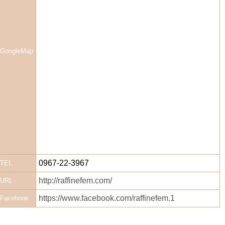
GoogleMap
0967-22-3967
TEL
http://raffinefem.com/
URL
https://www.facebook.com/raffinefem.1
Facebook