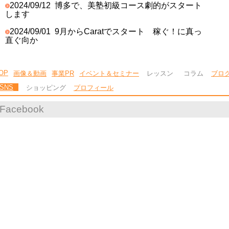
2024/09/12
博多で、美塾初級コース劇的がスタート
します
2024/09/01
9月からCaratでスタート 稼ぐ！に真っ
直ぐ向か
OP
画像＆動画
事業PR
イベント＆セミナー
レッスン
コラム
ブロ
SNS
ショッピング
プロフィール
Facebook