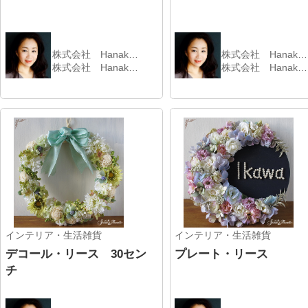
▲PageTop▲
|
HOME
|
運営会社
|
登録はこちら
|
ご利用規約
|
プライバシーポリシ
ー
|
キャンセルポリシー
|
広告掲載のお問合せ
|
お問合せ
|
Copyright ©2026 KYUSHU WOMAN All Rights Reserved.