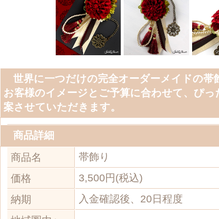
帯飾り
商品名
3,500円(税込)
価格
入金確認後、20日程度
納期
地域圏内へ
800円(目安)
の送料
■ Pro Profile
ジャンル：住まい･インテリア,趣味･カルチャー,アート･芸術
早田 純子
ハヤタ ジュンコ
株式会社 Hanako塾
株式会社 Hanako塾
女性起業家や学びたい女性のため
アカデミー Hanako塾です。