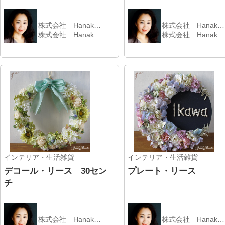
▲PageTop▲
|
HOME
|
運営会社
|
登録はこちら
|
ご利用規約
|
プライバシーポリシ
ー
|
キャンセルポリシー
|
広告掲載のお問合せ
|
お問合せ
|
Copyright ©2026 KYUSHU WOMAN All Rights Reserved.