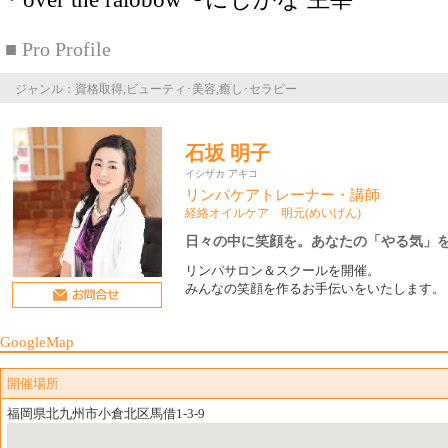
■ Pro Profile
ジャンル：資格取得,ビューティ･美容,癒し･セラピー
石坂 明子
イシザカ アキコ
リンパケアトレーナー・講師
経絡オイルケア 明元(めいげん)
日々の中に笑顔を。あなたの「やる気」
リンパサロン＆スクールを開催。
みんなの笑顔を作るお手伝いをいたします。
GoogleMap
開催場所
福岡県北九州市小倉北区馬借1-3-9