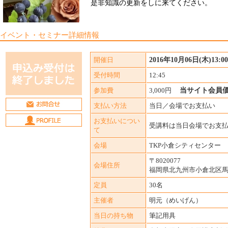
是非知識の更新をしに来てください。
イベント・セミナー詳細情報
開催日
2016年10月06日(木)13:00-
受付時間
12:45
参加費
3,000円
当サイト会員価格
支払い方法
当日／会場でお支払い
お支払いについ
受講料は当日会場でお支
て
会場
TKP小倉シティセンター
〒8020077
会場住所
福岡県北九州市小倉北区馬借1
定員
30名
主催者
明元（めいげん）
当日の持ち物
筆記用具