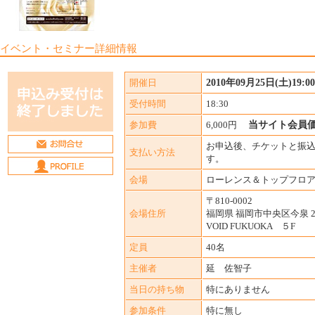
イベント・セミナー詳細情報
開催日
2010年09月25日(土)19:00-
受付時間
18:30
参加費
6,000円
当サイト会員価格
お申込後、チケットと振
支払い方法
す。
会場
ローレンス＆トップフロ
〒810-0002
会場住所
福岡県 福岡市中央区今泉 2-
VOID FUKUOKA ５F
定員
40名
主催者
延 佐智子
当日の持ち物
特にありません
参加条件
特に無し