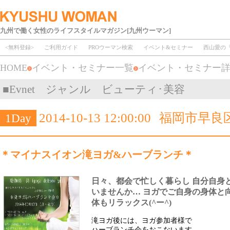
九州で働く女性のライフスタイルマガジン[九州ウーマン]
<無料登録>
ご利用ガイド
PROウーマン検索
イベント&セミナー
西山愛の
HOME
イベント・セミナー一覧
イベント・セミナー
■Evnet ジャンル ビューティ･美容
2014-10-13 12:00:00
福岡市早良区
1Day
＊マイナスイオン滝ヨガ&ハーブランチ＊
日々、都会で忙しく暮らし 自分自身
いませんか… ヨガでご自身の身体と
体もリラックス(^ー^)
滝ヨガ後には、ヨガ参加者様で
ハーブランチ会をおこないます。