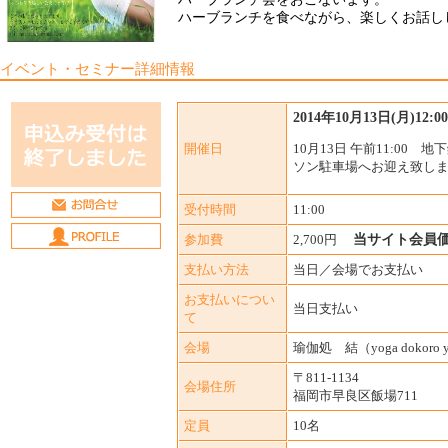
ハーブランチを食べながら、楽しくお話しし
イベント・セミナー詳細情報
2014年10月13日(月)12:00-
開催日
10月13日 午前11:00
ソン駐車場へお迎え致し
受付時間
11:00
参加費
2,700円
当サイト会員価格
支払い方法
当日／会場でお支払い
お支払いについ
当日支払い
て
会場
瑜伽処 結（yoga dokoro 
〒811-1134
会場住所
福岡市早良区飯場711
定員
10名