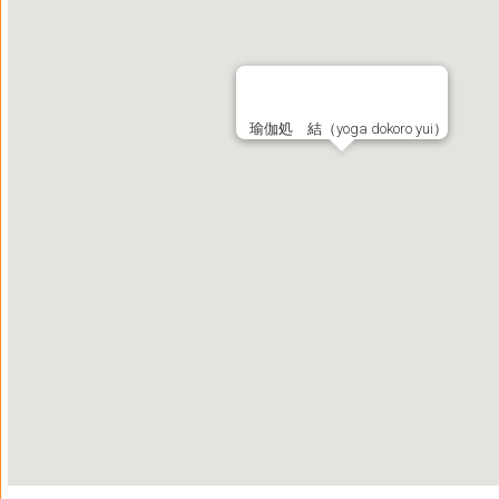
瑜伽処 結（yoga dokoro yui）