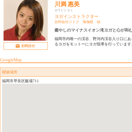
川満 惠美
カワミツ エミ
ヨガインストラクター
合同会社ジトク 瑜伽処 結
癒やしのマイナスイオン滝ヨガと心が和むハ
福岡市内唯一の渓谷、野河内渓谷入り口にある
るヨガをモットーにヨガ指導を行っています
GoogleMap
開催場所
福岡市早良区飯場711