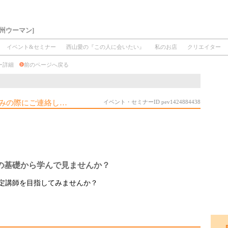
州ウーマン]
イベント&セミナー
西山愛の『この人に会いたい』
私のお店
クリエイター
ナー詳細
前のページへ戻る
みの際にご連絡し…
イベント・セミナーID pev1424884438
の基礎から学んで見ませんか？
定講師を目指してみませんか？