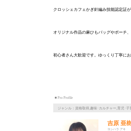
クロッシェカフェかぎ針編み技能認定証が
オリジナル作品の麻ひもバッグやポーチ、
初心者さん大歓迎です。ゆっくり丁寧にお
■ Pro Profile
ジャンル：資格取得,趣味･カルチャー,育児･子
吉原 亜
ヨシハラ アキ