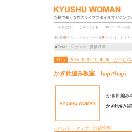
九州で働く女性のライフスタイルマガジン[九
<無料登録>
ご利用ガイド
PROウーマン検索
HOME
イベント・セミナー一覧
イベント・セミ
■Evnet ジャンル 資格取得
2015-03-03 10:30:00
お申し込
1Day
かぎ針編み教室 hapi*hapi
かぎ針編み
かぎ針編み認
イベント・セミナー詳細情報