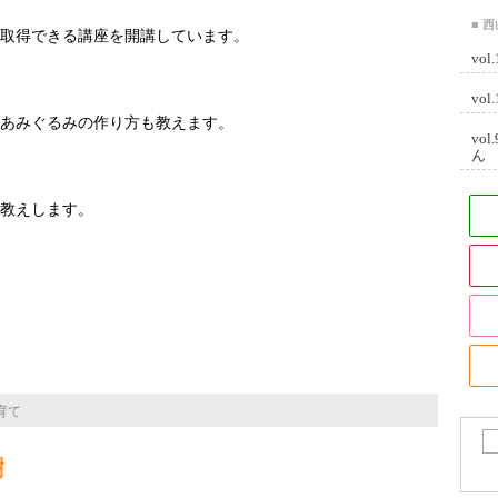
■ 
取得できる講座を開講しています。
vo
vo
あみぐるみの作り方も教えます。
vo
ん
教えします。
育て
樹