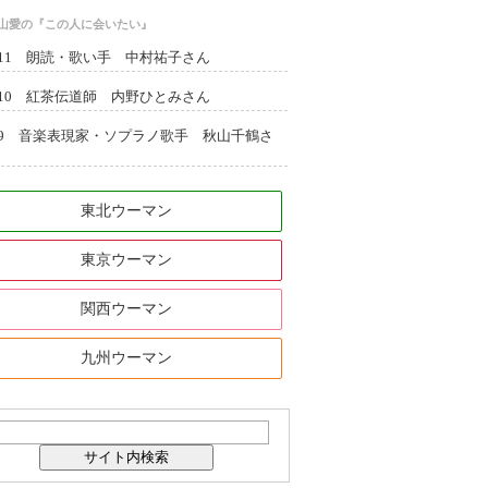
西山愛の『この人に会いたい』
l.11 朗読・歌い手 中村祐子さん
l.10 紅茶伝道師 内野ひとみさん
l.9 音楽表現家・ソプラノ歌手 秋山千鶴さ
東北ウーマン
東京ウーマン
関西ウーマン
九州ウーマン