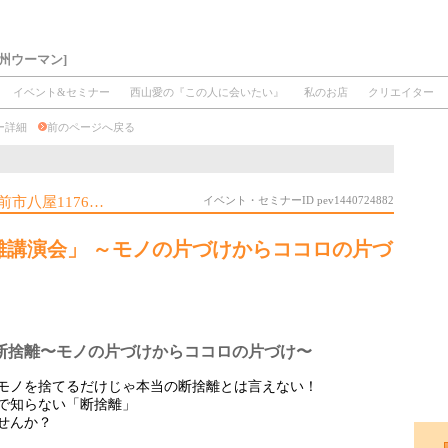
州ウーマン]
イベント&セミナー
西山愛の『この人に会いたい』
私のお店
クリエイター
ナー詳細
前のページへ戻る
前市八屋1176…
イベント・セミナーID pev1440724882
断捨離講演会」 ～モノの片づけからココロの片づ
断捨離〜モノの片づけからココロの片づけ〜
モノを捨てるだけじゃ本当の断捨離とは言えない！
で知らない「断捨離」
せんか？