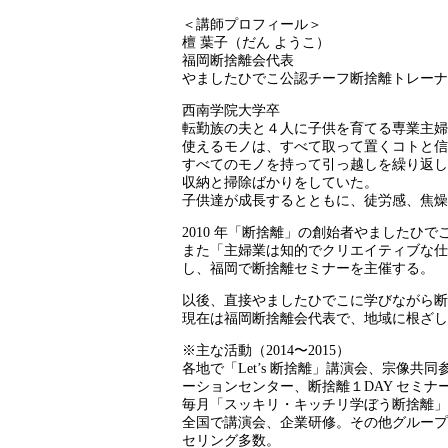
＜講師プロフィール＞
檀 葉子（だん ようこ）
福岡断捨離会代表
やましたひでこ公認チーフ断捨離トレーナ
西南学院大学卒
転勤族の夫と４人に子供を育てる専業主婦
使えるモノは、すべて取って置くコトと信
すべてのモノを持って引っ越しを繰り返し
収納と掃除ばかりをしていた。
子供達が成長するとともに、徒労感、焦燥
2010 年「断捨離」の創始者やましたひ
また「主婦業は知的でクリエイティブな仕
し、福岡で断捨離セミナーを主催する。
以後、直接やましたひでこに学びながら断
現在は福岡断捨離会代表で、地域に根ざし
※主な活動（2014〜2015）
各地で「Let’s 断捨離」講演会、宗像
ーションセンター、断捨離１DAY セミナ
毎月「スッキリ・キッチリ学ぼう断捨離」
全国で講演会、企業研修。その他グループ
セリング多数。