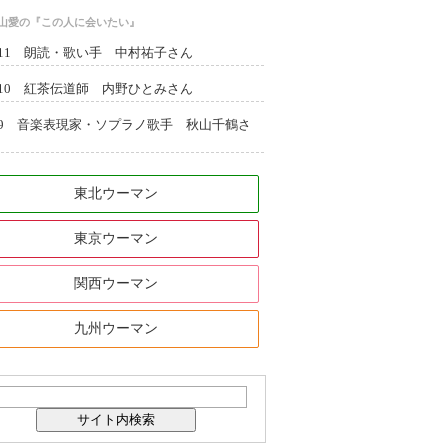
西山愛の『この人に会いたい』
l.11 朗読・歌い手 中村祐子さん
l.10 紅茶伝道師 内野ひとみさん
l.9 音楽表現家・ソプラノ歌手 秋山千鶴さ
東北ウーマン
東京ウーマン
関西ウーマン
九州ウーマン