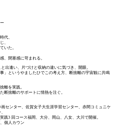
ー
時代、
じ、
ていた。
感、閉塞感に苛まれる。
でこと出逢い、片づけと収納の違いに気づき、開眼。
事」というやましたひでこの考え方、断捨離の宇宙観に共鳴
捨離を実践。
た断捨離のサポートに情熱を注ぐ。
共同参画センター、佐賀女子大生涯学習センター、赤間コミュニケ
ー、
実践3 回コース福岡、大分、岡山、八女、大川で開催。
、個人カウン