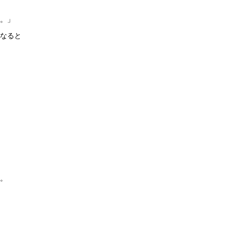
。」
なると
。