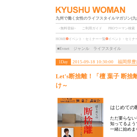
九州で働く女性のライフスタイルマガジン[九
<無料登録>
ご利用ガイド
PROウーマン検索
HOME
イベント・セミナー一覧
イベント・セミ
■Evnet ジャンル ライフスタイル
2015-09-18 10:30:00
福岡県豊
1Day
Let's断捨離！「檀 葉子 
け～
はじめての
ただ要らない
知ってるよう
一緒に始めま