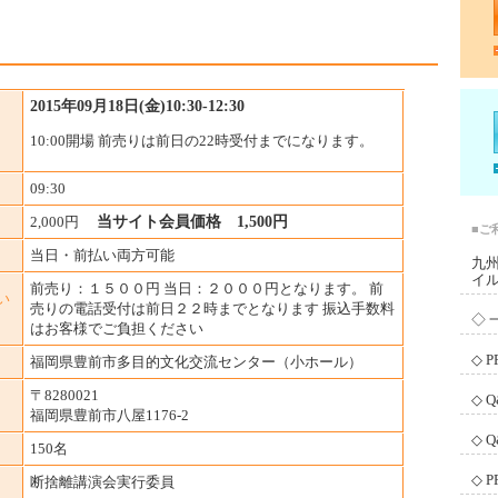
2015年09月18日(金)10:30-12:30
10:00開場 前売りは前日の22時受付までになります。
09:30
2,000円
当サイト会員価格 1,500円
■ご
当日・前払い両方可能
九
イ
前売り：１５００円 当日：２０００円となります。 前
い
売りの電話受付は前日２２時までとなります 振込手数料
◇ 
はお客様でご負担ください
◇ 
福岡県豊前市多目的文化交流センター（小ホール）
〒8280021
◇ 
福岡県豊前市八屋1176-2
◇ 
150名
◇ 
断捨離講演会実行委員