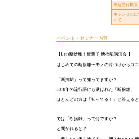
申込受付期限
キャンセルに
いて
イベント・セミナー内容
【Let's断捨離！檀葉子 断捨離講演会 】
はじめての断捨離〜モノの片づけからココ
「断捨離」って知ってますか？
2010年の流行語にも選ばれた「断捨離」
ほとんどの方は「知ってる！」と答えると
では「断捨離」って何ですか？
と聞かれると？