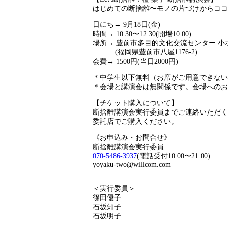
はじめての断捨離〜モノの片づけからココ
日にち→ 9月18日(金)
時間→ 10:30〜12:30(開場10:00)
場所→ 豊前市多目的文化交流センター 小
(福岡県豊前市八屋1176-2)
会費→ 1500円(当日2000円)
＊中学生以下無料（お席がご用意できない
＊会場と講演会は無関係です。会場へのお
【チケット購入について】
断捨離講演会実行委員までご連絡いただく
委託店でご購入ください。
《お申込み・お問合せ》
断捨離講演会実行委員
070-5486-3937
(電話受付10:00〜21:00)
yoyaku-two@willcom.com
＜実行委員＞
篠田優子
石坂知子
石坂明子