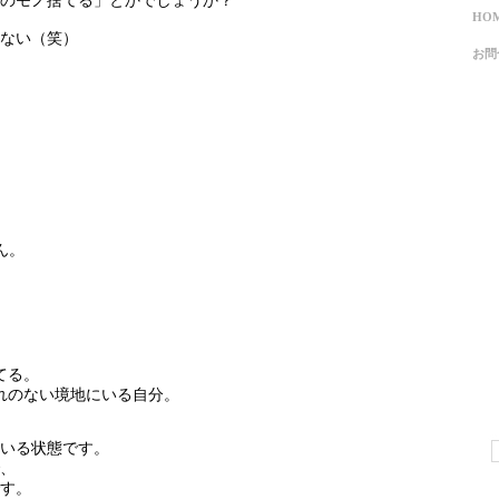
のモノ捨てる」とかでしょうか？
HO
ない（笑）
お問
ん。
。
てる。
われのない境地にいる自分。
いる状態です。
、
す。