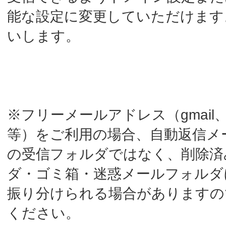
※お問合せ内容につきましては検討の上、平
日の営業日３〜４日以内にご返答いたしま
す。
選択してください
*
一般登録の方
PRO登録の方
お名前(姓)
*