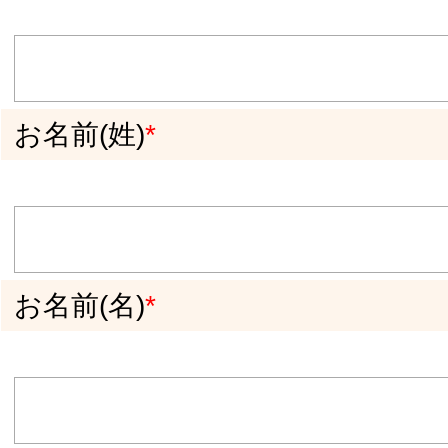
九州ウーマンに登録されたメールアドレス
（半角英数字でお願いします）
*
登録の解除希望をお選びください
*
「一般登録の方」一般登録を解除したい
「PRO登録の方」PRO登録のみ解除して
一般登録に変更したい