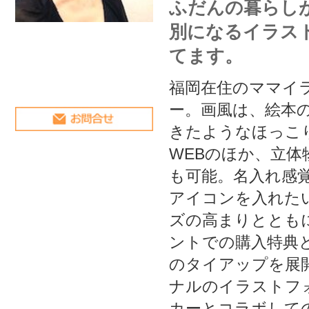
ー。画風は、絵本の世界から出て
きたようなほっこり系。紙・や
WEBのほか、立体物への手描き
も可能。名入れ感覚で自分だけの
アイコンを入れたいというニー
ズの高まりとともに、販促イベ
ントでの購入特典として企業と
のタイアップを展開中。オリジ
ナルのイラストフォントやメー
カーとコラボしての雑貨制作な
ども手がけています。
TOP
画像＆動画
事業PR
イベント＆セミナー
レッスン
コラム
SNS
ブログ
ショッピング
プロフィール
事業PR
curognac（クロニャック）とは？
フランスのポスター画家・Savignac（サヴィニャック）氏にあやかり、
私も彼のように、おばあちゃんになるまで
描くことを続けていたいなという思いを込めた造語です。