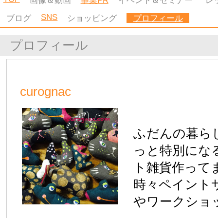
|
HOME
|
運営会社
|
登録はこちら
|
ご利用規約
|
プライバシーポリシ
ー
|
キャンセルポリシー
|
広告掲載のお問合せ
|
お問合せ
|
Copyright ©2026 KYUSHU WOMAN All Rights Reserved.