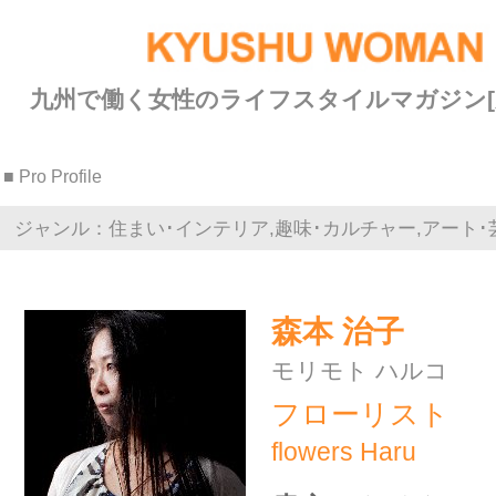
九州で働く女性のライフスタイルマガジン[九州ウーマン]
■ Pro Profile
ジャンル：住まい･インテリア,趣味･カルチャー,アート･芸術
森本 治子
モリモト ハルコ
フローリスト
flowers Haru
貴方のためだけの世界にたっ
たひとつのプリザーブドフラ
ワー
プリザーブドフラワー・アーテ