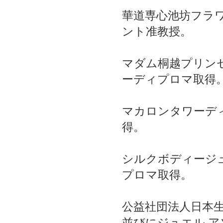
シルクボディージュエリーディ
プロマ取得。
公益社団法人日本生涯学習協議会
並びにジュエル アソシエイツ ジ
ュエル ・インストラクター
TOP
画像＆動画
事業PR
イベント＆セミナー
レッスン
コラム
SNS
ブログ
ショッピング
プロフィール
事業PR
flowersHaruは、貴方のためだけ...オーダーいただいて
からアレンジいたします。 贈る方の気持ちをアレン
ジにのせて贈られる方へ伝えることを大事にしてい
す。
TOP
画像＆動画
事業PR
イベント＆セミナー
レッスン
コラム