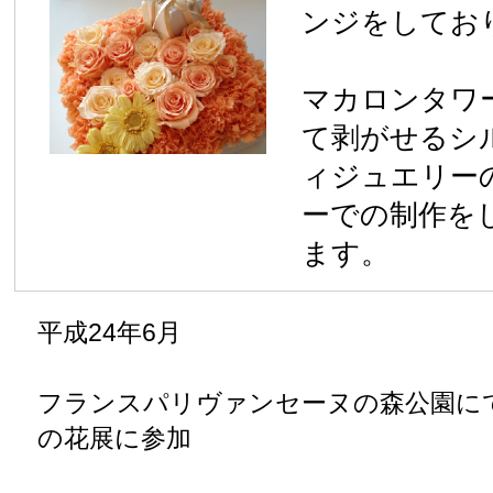
平成25年1月
桂由美パリコレフラワーチームの一員として参加
平成25年1月
フランスパリにてフローリストエリック・ショウバ
ン氏のデモンストレー ション受講
平成25年5月
福岡市岩田屋にてJPFAとして作品販売
平成25年8月
アジアブライダルサミット上海・ユミカツラ上海コ
クション2013ツアーにフラワーチームの一員として
参加(トースブーケ担当)