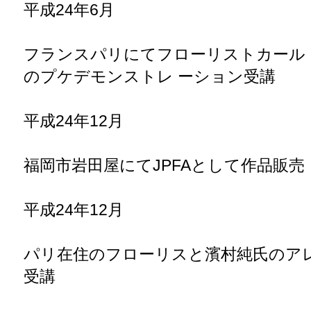
平成26年1月
福岡市岩田屋にてJPFAとして作品販売
平成26年4月
フローリスト武田恒平氏のブケ・ロンレッスン受講
平成26年6月
JPFAコンテスト入選
flowers Haru
名称
〒8120895 福岡県 福岡市博多区竹下
所在地
0902507820
TEL
http://s.ameblo.jp/eternalflowers
BLOG