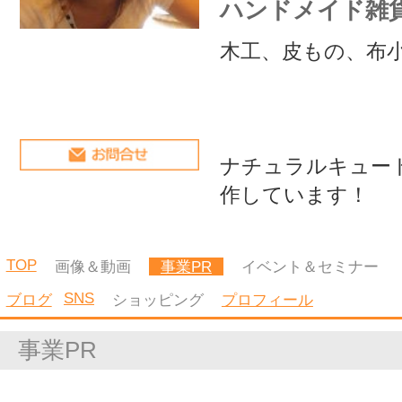
ナチュラルキュートな雑貨を製
作しています！
TOP
画像＆動画
事業PR
イベント＆セミナー
レッスン
コラム
SNS
ブログ
ショッピング
プロフィール
事業PR
ナチュラルキュートな布小物。
ちょっぴりハードな皮小物。
木工品で生活に潤いを…
TOP
画像＆動画
事業PR
イベント＆セミナー
レッスン
コラム
SNS
ブログ
ショッピング
プロフィール