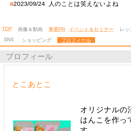
す。
とこあとこ
名称
〒849-1104 佐賀県 杵島郡白石町堤
所在地
http://ameblo.jp/tocoatoco/
BLOG
https://www.facebook.com/tocoatoco
Facebook
|
HOME
|
運営会社
|
登録はこちら
|
ご利用規約
|
プライバシーポリシ
ー
|
キャンセルポリシー
|
広告掲載のお問合せ
|
お問合せ
|
Copyright ©2026 KYUSHU WOMAN All Rights Reserved.