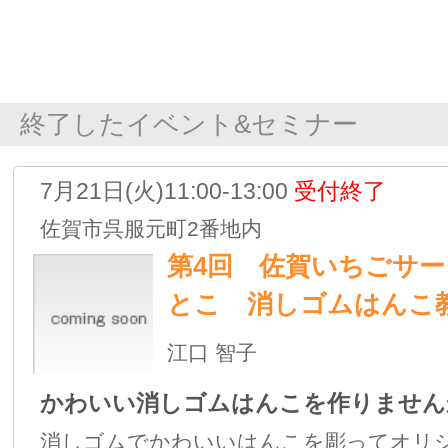
作りましょう。…
TOP
画像＆動画
事業PR
イベント＆セミナー
レッスン
コラム
SNS
ブログ
ショッピング
プロフィール
ブログ
とこあとこのとことこにっき
2023/09/27
縁（猿）がある？難がサル？
2023/09/25
始まったか・・・
2023/09/24
人のことは笑えないよね
TOP
画像＆動画
事業PR
イベント＆セミナー
レッスン
コラム
ブ
SNS
ショッピング
プロフィール