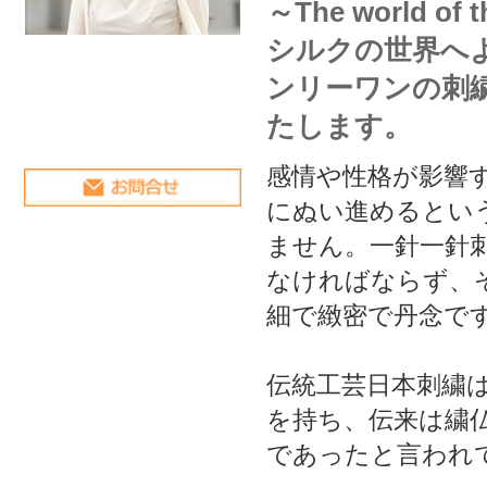
感情や性格が影響する刺繍は一気
にぬい進めるということができ
ません。一針一針刺し進めてい
なければならず、その針跡は繊
細で緻密で丹念です。
伝統工芸日本刺繍は1600年の歴
を持ち、伝来は繍仏で信仰の対象
であったと言われています。
お姫様になった気分でシルクの
世界をちょっと覗いてみません
か？？？
TOP
画像＆動画
事業PR
イベント＆セミナー
レッスン
コラム
SNS
ブログ
ショッピング
プロフィール
PhotoGallery