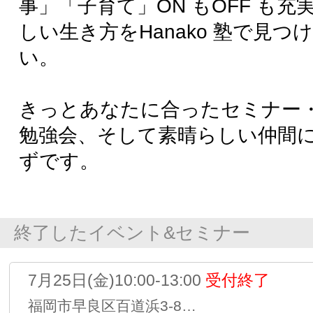
参加できるランチ会です。
九州ウーマンの運営事務局主催のランチ交流会です。 す
でに九……
TOP
画像＆動画
事業PR
イベント＆セミナー
レッスン
コラム
ブロ
SNS
ショッピング
プロフィール
ショッピング
インテリア・生活雑貨
帯飾り
早田 純子
株式会社 Hanako塾
インテリア・生活雑貨
プルミエ・リース 45センチ