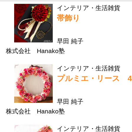
SNS
ショッピング
プロフィール
プロフィール
june de fleur
アートフラワーのリー
スやバッグチャームな
どを完全オーダーメイ
ドで受注・販売してい
ます。
ご希望に添えるよう心
を込めて丁寧にお作り
します。