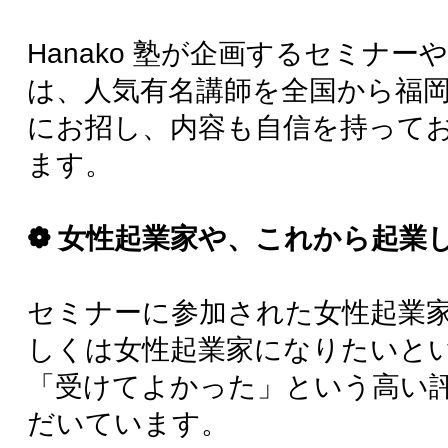
ニティとしての活動にも力を注いでいま
す。
「健康」「美容」「恋愛」「生き方」「仕
事」「子育て」ON もOFF も充実した女性ら
しい生き方をHanako 塾で見つけてくださ
い。
きっとあなたに合ったセミナー・レッスン･
勉強会、そして素晴らしい仲間に出会えるは
ずです。
終了したイベント&セミナー
7月25日(金)10:00-13:00
受付終了
福岡市早良区百道浜3-8…