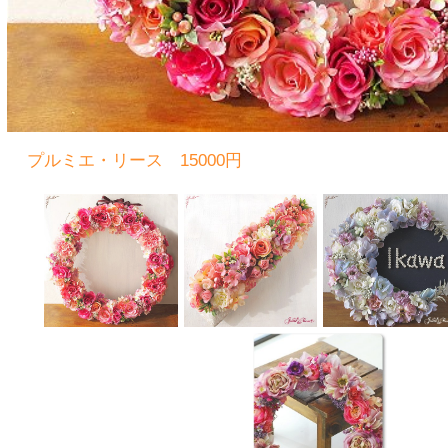
TOP
画像＆動画
事業PR
イベント＆セミナー
レッスン
コラム
SNS
ブログ
ショッピング
プロフィール
事業PR
❁ 九州･福岡 女性のためのセミナーを開催
九州･福岡 女性のためのアカデミーHanako
塾は、2012 年1 月株式会社Hanako 塾として
新たなスタートを切りました。
Hanako 塾が企画するセミナーやイベント
は、人気有名講師を全国から福岡や九州各地
にお招し、内容も自信を持ってお届けして