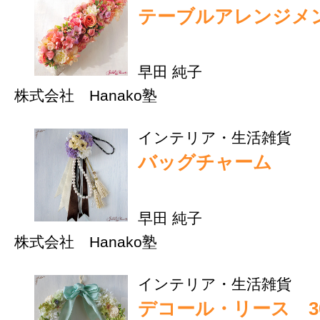
カーサトール倶楽部
九州ウーマンの姉妹サイト
サトール」で活動中の女性
の住まいと暮らしのクラブ
す。自身をPRすると同時
まいの事を学ぶ場を提供し
す。その結果、住宅会社を
ることにもつながるので、
がHappyに！そんな活動
ます。
実績：
・住宅会社とのコラボイベ
実施多数