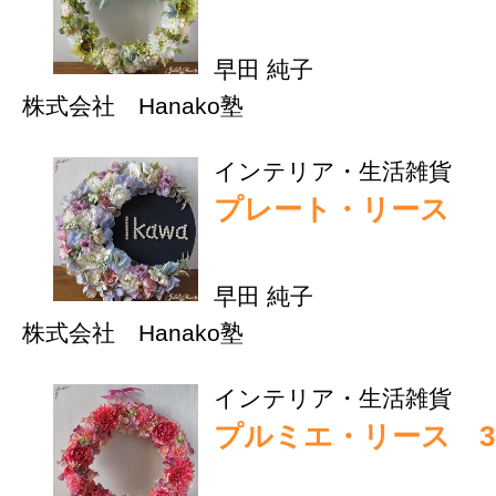
URL:
http://kyushu.casatour.net/t
html
株式会社 Hanako塾
名称
福岡県
所在地
http://www.hanako-juku.com/index.html
URL
http://feedblog.ameba.jp/rss/ameblo/hanakojuku/r
BLOG
https://www.facebook.com/junko.hayata.5
Facebook
|
HOME
|
運営会社
|
登録はこちら
|
ご利用規約
|
プライバシーポリシ
ー
|
キャンセルポリシー
|
広告掲載のお問合せ
|
お問合せ
|