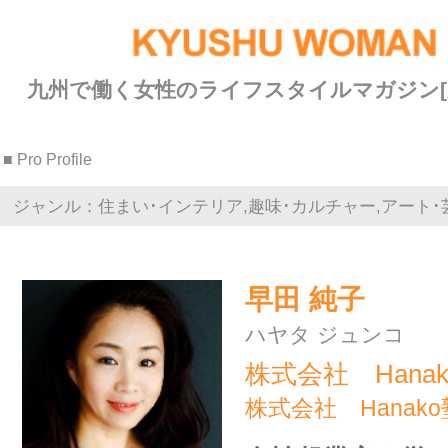
九州で働く女性のライフスタイルマガジン[九州ウーマン]
■ Pro Profile
ジャンル：住まい･インテリア,趣味･カルチャー,アート･芸術
早田 純子
ハヤタ ジュンコ
株式会社 Hanako塾
株式会社 Hanako塾
女性起業家や学びたい女性の
ためのアカデミー Hanako塾
です。
女性のための学び塾「Hanako