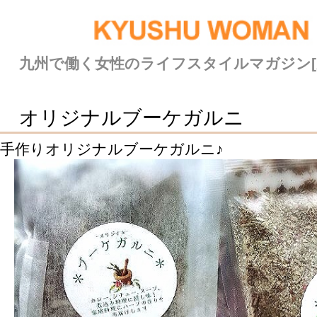
九州で働く女性のライフスタイルマガジン[九州ウーマン]
オリジナルブーケガルニ
手作りオリジナルブーケガルニ♪