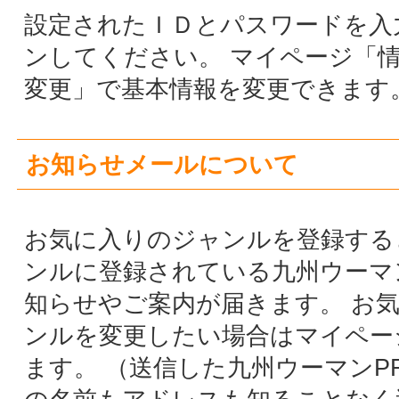
◇ Q&A（一
PageTop
るライフスタイル
録）＞
コミュニティ「九
州ウーマン」
|
HOME
|
運営会社
|
登録はこちら
|
ご利用規約
|
プライバシーポリシ
ー
|
キャンセルポリシー
|
広告掲載のお問合せ
|
お問合せ
|
Copyright ©2026 KYUSHU WOMAN All Rights Reserved.